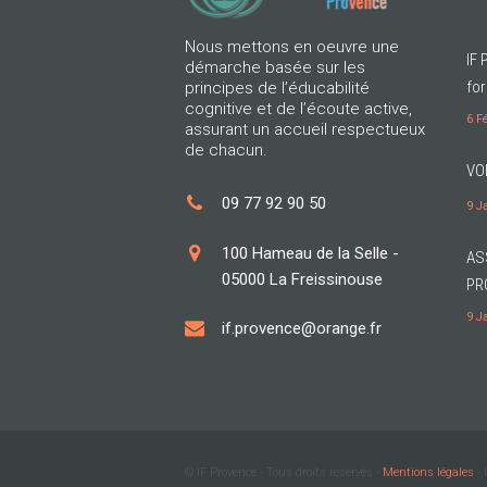
Nous mettons en oeuvre une
IF 
démarche basée sur les
for
principes de l’éducabilité
cognitive et de l’écoute active,
6 F
assurant un accueil respectueux
de chacun.
VO
09 77 92 90 50
9 J
100 Hameau de la Selle -
AS
05000 La Freissinouse
PR
9 J
if.provence@orange.fr
© IF Provence - Tous droits réservés -
Mentions légales
- 