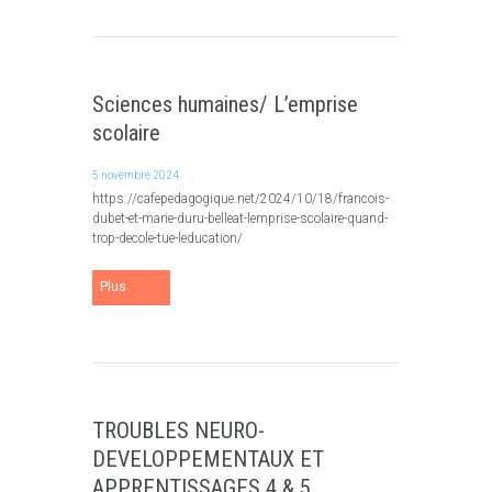
Sciences humaines/ L’emprise
scolaire
5 novembre 2024
https://cafepedagogique.net/2024/10/18/francois-
dubet-et-marie-duru-belleat-lemprise-scolaire-quand-
trop-decole-tue-leducation/
Plus
TROUBLES NEURO-
DEVELOPPEMENTAUX ET
APPRENTISSAGES 4 & 5