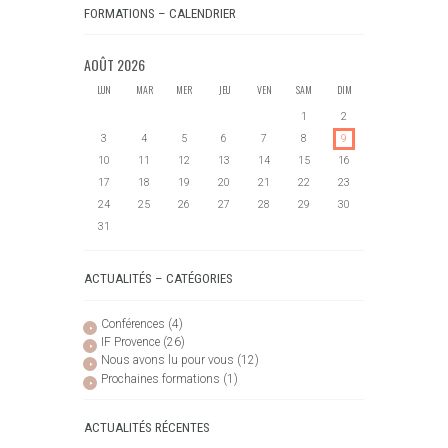
FORMATIONS – CALENDRIER
AOÛT
2026
LUN
MAR
MER
JEU
VEN
SAM
DIM
1
2
3
4
5
6
7
8
9
10
11
12
13
14
15
16
17
18
19
20
21
22
23
24
25
26
27
28
29
30
31
ACTUALITÉS – CATÉGORIES
Conférences
(4)
IF Provence
(26)
Nous avons lu pour vous
(12)
Prochaines formations
(1)
ACTUALITÉS RÉCENTES