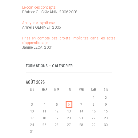
Le coin des concepts
Béatrice GLICKMANN, 2006-2008
Analyse et synthèse
Armelle GENINET, 2005
Prise en compte des projets implicites dans les actes
d’apprentissage
Janine LECA, 2001
FORMATIONS – CALENDRIER
AOÛT
2026
LUN
MAR
MER
JEU
VEN
SAM
DIM
1
2
3
4
5
6
7
8
9
10
11
12
13
14
15
16
17
18
19
20
21
22
23
24
25
26
27
28
29
30
31