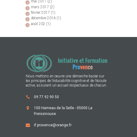
mai
2017
(2)
mars
2017
(2)
février
2017
(1)
décembre
2016
(1)
août
202
(1)
Nous mettons en oeuvre une démarche basée sur
les principes de l’éducabilité cognitive et de l’écoute
active, assurant un accueil respectueux de chacun.
09 77 92 90 50
100 Hameau de la Selle - 05000 La
Freissinouse
if.provence@orange.fr