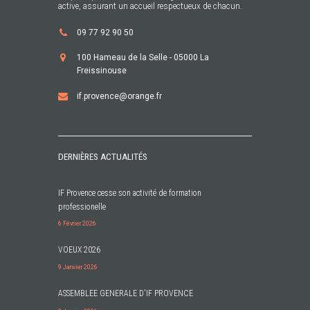
active, assurant un accueil respectueux de chacun.
09 77 92 90 50
100 Hameau de la Selle - 05000 La
Freissinouse
if.provence@orange.fr
DERNIÈRES ACTUALITÉS
IF Provence cesse son activité de formation
professionelle
6 Février 2026
VOEUX 2026
9 Janvier 2026
ASSEMBLEE GENERALE D'IF PROVENCE