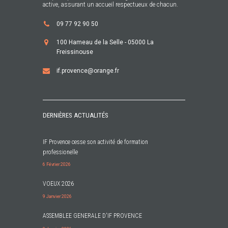
active, assurant un accueil respectueux de chacun.
09 77 92 90 50
100 Hameau de la Selle - 05000 La
Freissinouse
if.provence@orange.fr
DERNIÈRES ACTUALITÉS
IF Provence cesse son activité de formation
professionelle
6 Février 2026
VOEUX 2026
9 Janvier 2026
ASSEMBLEE GENERALE D'IF PROVENCE