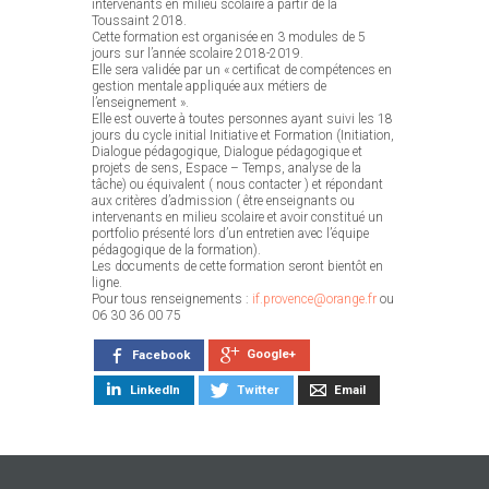
intervenants en milieu scolaire à partir de la
Toussaint 2018.
Cette formation est organisée en 3 modules de 5
jours sur l’année scolaire 2018-2019.
Elle sera validée par un « certificat de compétences en
gestion mentale appliquée aux métiers de
l’enseignement ».
Elle est ouverte à toutes personnes ayant suivi les 18
jours du cycle initial Initiative et Formation (Initiation,
Dialogue pédagogique, Dialogue pédagogique et
projets de sens, Espace – Temps, analyse de la
tâche) ou équivalent ( nous contacter ) et répondant
aux critères d’admission ( être enseignants ou
intervenants en milieu scolaire et avoir constitué un
portfolio présenté lors d’un entretien avec l’équipe
pédagogique de la formation).
Les documents de cette formation seront bientôt en
ligne.
Pour tous renseignements :
if.provence@orange.fr
ou
06 30 36 00 75
Google+
Facebook
LinkedIn
Twitter
Email