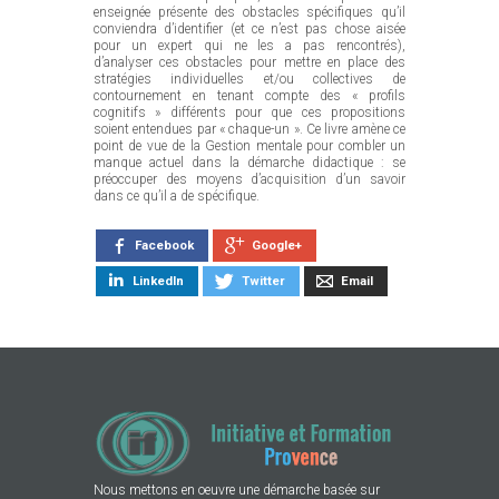
enseignée présente des obstacles spécifiques qu’il
conviendra d’identifier (et ce n’est pas chose aisée
pour un expert qui ne les a pas rencontrés),
d’analyser ces obstacles pour mettre en place des
stratégies individuelles et/ou collectives de
contournement en tenant compte des « profils
cognitifs » différents pour que ces propositions
soient entendues par « chaque-un ». Ce livre amène ce
point de vue de la Gestion mentale pour combler un
manque actuel dans la démarche didactique : se
préoccuper des moyens d’acquisition d’un savoir
dans ce qu’il a de spécifique.
Google+
Facebook
LinkedIn
Twitter
Email
Nous mettons en oeuvre une démarche basée sur