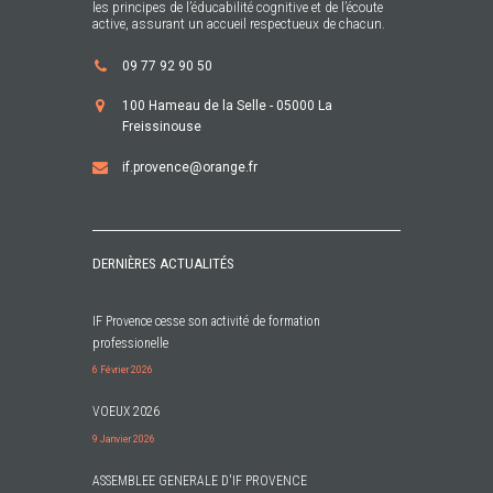
les principes de l’éducabilité cognitive et de l’écoute
active, assurant un accueil respectueux de chacun.
09 77 92 90 50
100 Hameau de la Selle - 05000 La
Freissinouse
if.provence@orange.fr
DERNIÈRES ACTUALITÉS
IF Provence cesse son activité de formation
professionelle
6 Février 2026
VOEUX 2026
9 Janvier 2026
ASSEMBLEE GENERALE D'IF PROVENCE