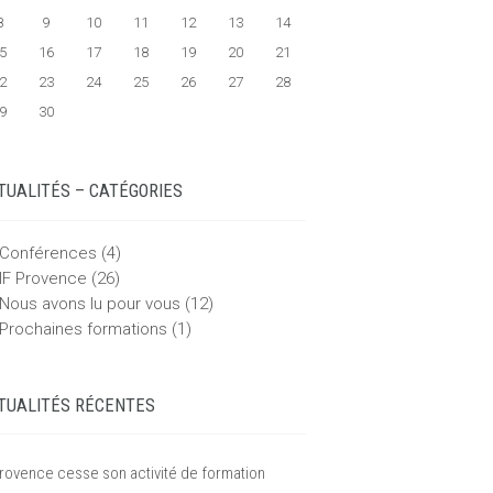
8
9
10
11
12
13
14
5
16
17
18
19
20
21
2
23
24
25
26
27
28
9
30
TUALITÉS – CATÉGORIES
Conférences
(4)
IF Provence
(26)
Nous avons lu pour vous
(12)
Prochaines formations
(1)
TUALITÉS RÉCENTES
Provence cesse son activité de formation