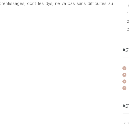
entissages, dont les dys, ne va pas sans difficultés au
1
2
2
AC
AC
IF 