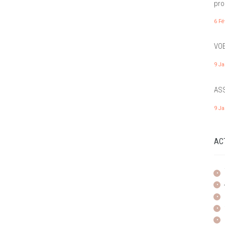
pro
6 Fé
VOE
9 Ja
ASS
9 Ja
AC