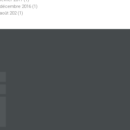
décembre
2016
(1)
août
202
(1)