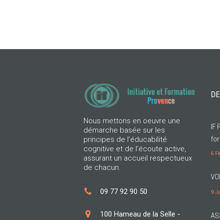
DE
Nous mettons en oeuvre une
IF 
démarche basée sur les
for
principes de l’éducabilité
cognitive et de l’écoute active,
6 F
assurant un accueil respectueux
de chacun.
VO
09 77 92 90 50
9 J
100 Hameau de la Selle -
AS