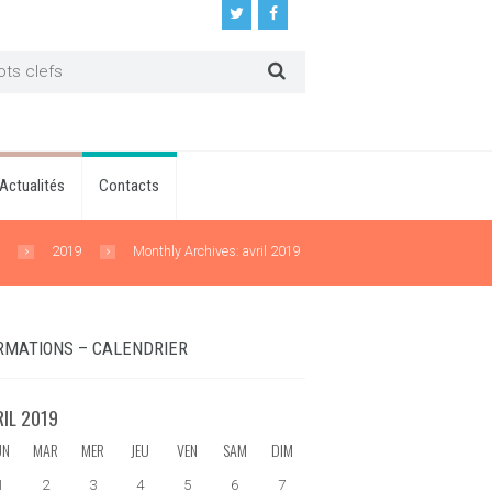
Actualités
Contacts
s
2019
Monthly Archives: avril 2019
RMATIONS – CALENDRIER
RIL
2019
UN
MAR
MER
JEU
VEN
SAM
DIM
1
2
3
4
5
6
7