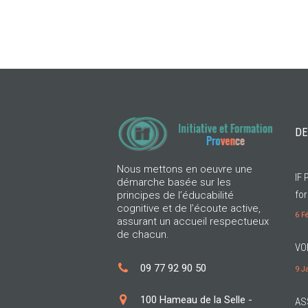
DE
Nous mettons en oeuvre une
IF 
démarche basée sur les
for
principes de l’éducabilité
cognitive et de l’écoute active,
6 F
assurant un accueil respectueux
de chacun.
VO
09 77 92 90 50
9 J
100 Hameau de la Selle -
AS