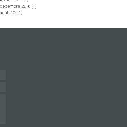
décembre
2016
(1)
août
202
(1)