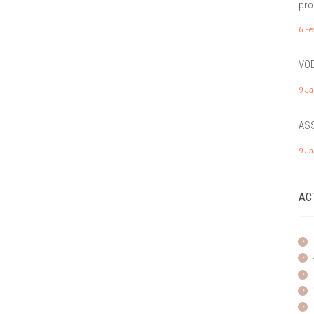
pro
6 Fé
VOE
9 Ja
ASS
9 Ja
AC