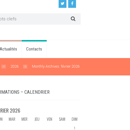
Actualités
Contacts
2026
Monthly Archives: février 2026
RMATIONS – CALENDRIER
VRIER
2026
UN
MAR
MER
JEU
VEN
SAM
DIM
1