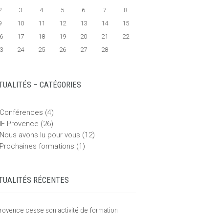
2
3
4
5
6
7
8
9
10
11
12
13
14
15
6
17
18
19
20
21
22
3
24
25
26
27
28
TUALITÉS – CATÉGORIES
Conférences
(4)
IF Provence
(26)
Nous avons lu pour vous
(12)
Prochaines formations
(1)
TUALITÉS RÉCENTES
Provence cesse son activité de formation